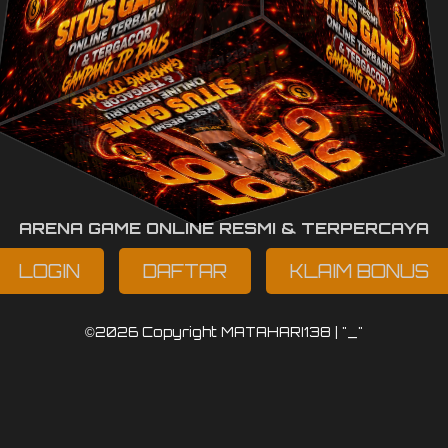
ARENA GAME ONLINE RESMI & TERPERCAYA
LOGIN
DAFTAR
KLAIM BONUS
©2026 Copyright MATAHARI138 | "_"